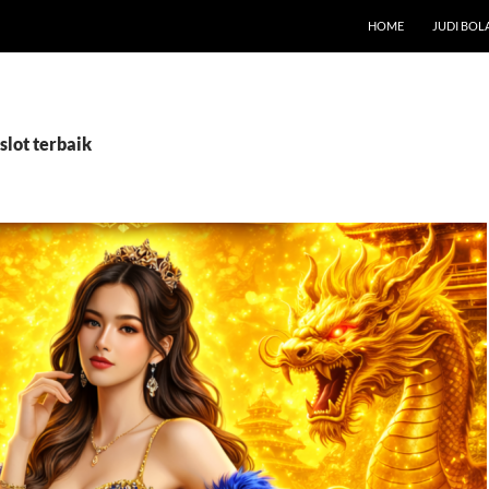
HOME
JUDI BOL
 slot terbaik