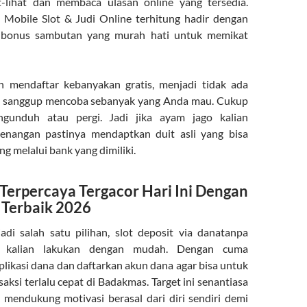
t-lihat dan membaca ulasan online yang tersedia.
 Mobile Slot & Judi Online terhitung hadir dengan
u bonus sambutan yang murah hati untuk memikat
mendaftar kebanyakan gratis, menjadi tidak ada
da sanggup mencoba sebanyak yang Anda mau. Cukup
ngunduh atau pergi. Jadi jika ayam jago kalian
nangan pastinya mendaptkan duit asli yang bisa
ng melalui bank yang dimiliki.
 Terpercaya Tergacor Hari Ini Dengan
Terbaik 2026
di salah satu pilihan, slot deposit via danatanpa
a kalian lakukan dengan mudah. Dengan cuma
ikasi dana dan daftarkan akun dana agar bisa untuk
aksi terlalu cepat di Badakmas. Target ini senantiasa
 mendukung motivasi berasal dari diri sendiri demi