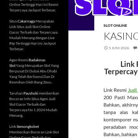
Online Tertinggi Hari Ini Resmi
Terpercaya Jackpot Terbesar.
Situs
Cakarnaga
Merupakan
SLOT ONLINE
Link Situs Judi Slot Online
KASINO
Gacor Terbaik dan Terpercaya
Mudah Menang dengan Live
Rtp Tertinggi Hari Ini Jackpot
5 JUNI 2026
Terbesar.
Agen Resmi
Badakmas
Link 
Slot
Yang Merupakan Slot Yang
Terpercay
Berpusat DI Dubai Abu Dhabi
Yang Telah Berlisensi Dan Di
Resmikan Oleh Bang Zeus..
Link Resmi
Judi
Taruhan
Paushoki
memberikan
200 Pasti Maxw
Bocoran Info Situs Agen Judi
Bahkan, akhirny
Slot Gacor Terbaik dan
Terpercaya No 1 2024 Mudah
tanpa alas ka
Menang.
kontemporer ma
peradaban mod
Link
Semongkobet
Memberikan Bocoran Link Slot
Bahkan, bahkan s
Online Gacor Terbaik dan