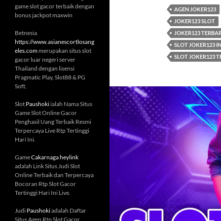
game slot gacor terbaik dengan
AGEN JOKER123
bonus jackpot maxwin
JOKER123 SLOT
Betnesia
JOKER123 TERBA
https://www.asianescortlosang
SLOT JOKER123 I
eles.com
merupakan situs slot
SLOT JOKER123 
gacor luar negeri server
Thailand dengan lisensi
Pragmatic Play, Slot88 & PG
Soft.
Slot
Paushoki
ialah Nama Situs
Game Slot Online Gacor
Penghasil Uang Terbaik Resmi
Terpercaya Live Rtp Tertinggi
Hari Ini.
Game
Cakarnaga heylink
adalah Link Situs Judi Slot
Online Terbaik dan Terpercaya
Bocoran Rtp Slot Gacor
Tertinggi Hari Ini Live.
Judi
Paushoki
adalah Daftar
Situs Agen Rtp Slot Gacor