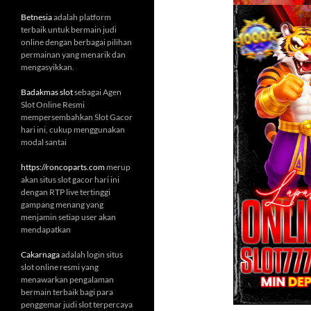
Betnesia
adalah platform
terbaik untuk bermain judi
online dengan berbagai pilihan
permainan yang menarik dan
mengasyikkan.
Badakmas slot
sebagai Agen
Slot Online Resmi
mempersembahkan Slot Gacor
hari ini, cukup menggunakan
modal santai
https://roncoparts.com
merup
akan situs slot gacor hari ini
dengan RTP live tertinggi
gampang menang yang
menjamin setiap user akan
mendapatkan
Cakarnaga
adalah login situs
slot online resmi yang
menawarkan pengalaman
bermain terbaik bagi para
penggemar judi slot terpercaya