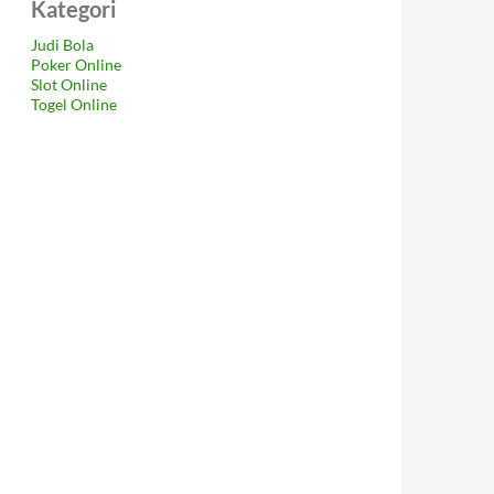
Kategori
Judi Bola
Poker Online
Slot Online
Togel Online