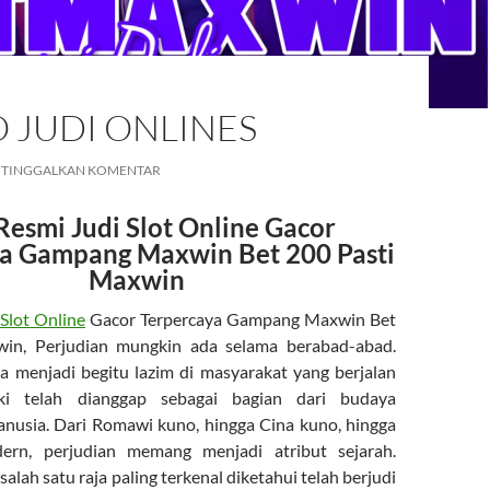
 JUDI ONLINES
TINGGALKAN KOMENTAR
Resmi Judi Slot Online Gacor
a Gampang Maxwin Bet 200 Pasti
Maxwin
 Slot Online
Gacor Terpercaya Gampang Maxwin Bet
in, Perjudian mungkin ada selama berabad-abad.
a menjadi begitu lazim di masyarakat yang berjalan
ki telah dianggap sebagai bagian dari budaya
nusia. Dari Romawi kuno, hingga Cina kuno, hingga
ern, perjudian memang menjadi atribut sejarah.
alah satu raja paling terkenal diketahui telah berjudi