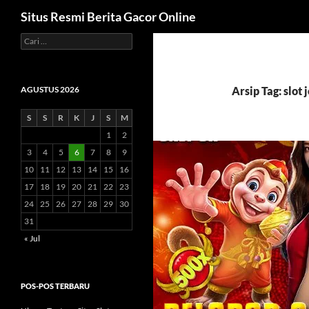
Cari
Situs Resmi Berita Gacor Online
C
Langsung
a
ke
r
isi
i
u
AGUSTUS 2026
Arsip Tag: slot 
n
t
S
S
R
K
J
S
M
u
1
2
k
:
3
4
5
6
7
8
9
10
11
12
13
14
15
16
17
18
19
20
21
22
23
24
25
26
27
28
29
30
31
« Jul
POS-POS TERBARU