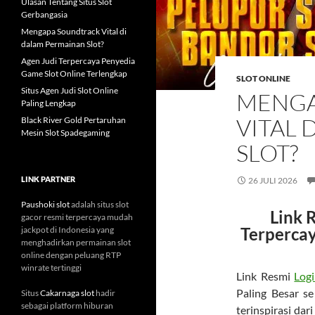
Ulasan Tentang Situs Slot
Gerbangasia
Mengapa Soundtrack Vital di
dalam Permainan Slot?
Agen Judi Terpercaya Penyedia
Game Slot Online Terlengkap
SLOT ONLINE
Situs Agen Judi Slot Online
MENGA
Paling Lengkap
VITAL 
Black River Gold Pertaruhan
Mesin Slot Spadegaming
SLOT?
LINK PARTNER
26 JULI 2026
Paushoki slot
adalah situs slot
Link 
gacor resmi terpercaya mudah
Terpercay
jackpot di Indonesia yang
menghadirkan permainan slot
online dengan peluang RTP
winrate tertinggi
Link Resmi
Logi
Paling Besar se
Situs
Cakarnaga slot
hadir
sebagai platform hiburan
terinspirasi da