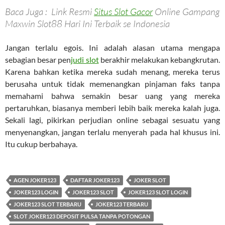
Baca Juga : Link Resmi
Situs Slot Gacor
Online Gampang
Maxwin Slot88 Hari Ini Terbaik se Indonesia
Jangan terlalu egois. Ini adalah alasan utama mengapa
sebagian besar pen
judi slot
berakhir melakukan kebangkrutan.
Karena bahkan ketika mereka sudah menang, mereka terus
berusaha untuk tidak memenangkan pinjaman faks tanpa
memahami bahwa semakin besar uang yang mereka
pertaruhkan, biasanya memberi lebih baik mereka kalah juga.
Sekali lagi, pikirkan perjudian online sebagai sesuatu yang
menyenangkan, jangan terlalu menyerah pada hal khusus ini.
Itu cukup berbahaya.
AGEN JOKER123
DAFTAR JOKER123
JOKER SLOT
JOKER123 LOGIN
JOKER123 SLOT
JOKER123 SLOT LOGIN
JOKER123 SLOT TERBARU
JOKER123 TERBARU
SLOT JOKER123 DEPOSIT PULSA TANPA POTONGAN