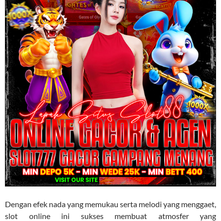
Dengan efek nada yang memukau serta melodi yang menggaet,
slot online ini sukses membuat atmosfer yang