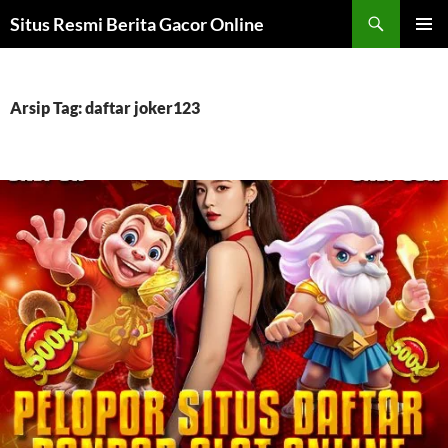
Langsung
Cari
Situs Resmi Berita Gacor Online
ke
MENU
isi
UTAMA
Arsip Tag: daftar joker123