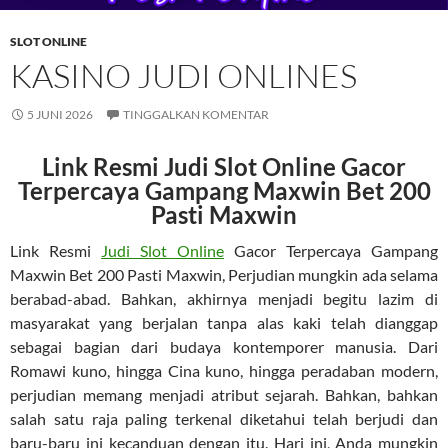
SLOT ONLINE
KASINO JUDI ONLINES
5 JUNI 2026
TINGGALKAN KOMENTAR
Link Resmi Judi Slot Online Gacor
Terpercaya Gampang Maxwin Bet 200
Pasti Maxwin
Link Resmi
Judi Slot Online
Gacor Terpercaya Gampang
Maxwin Bet 200 Pasti Maxwin, Perjudian mungkin ada selama
berabad-abad. Bahkan, akhirnya menjadi begitu lazim di
masyarakat yang berjalan tanpa alas kaki telah dianggap
sebagai bagian dari budaya kontemporer manusia. Dari
Romawi kuno, hingga Cina kuno, hingga peradaban modern,
perjudian memang menjadi atribut sejarah. Bahkan, bahkan
salah satu raja paling terkenal diketahui telah berjudi dan
baru-baru ini kecanduan dengan itu. Hari ini, Anda mungkin