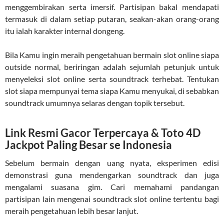
menggembirakan serta imersif. Partisipan bakal mendapati
termasuk di dalam setiap putaran, seakan-akan orang-orang
itu ialah karakter internal dongeng.
Bila Kamu ingin meraih pengetahuan bermain slot online siapa
outside normal, beriringan adalah sejumlah petunjuk untuk
menyeleksi slot online serta soundtrack terhebat. Tentukan
slot siapa mempunyai tema siapa Kamu menyukai, di sebabkan
soundtrack umumnya selaras dengan topik tersebut.
Link Resmi Gacor Terpercaya & Toto 4D
Jackpot Paling Besar se Indonesia
Sebelum bermain dengan uang nyata, eksperimen edisi
demonstrasi guna mendengarkan soundtrack dan juga
mengalami suasana gim. Cari memahami pandangan
partisipan lain mengenai soundtrack slot online tertentu bagi
meraih pengetahuan lebih besar lanjut.