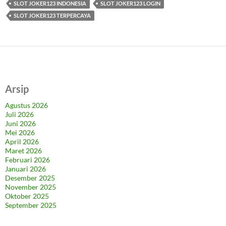
SLOT JOKER123 INDONESIA
SLOT JOKER123 LOGIN
SLOT JOKER123 TERPERCAYA
Arsip
Agustus 2026
Juli 2026
Juni 2026
Mei 2026
April 2026
Maret 2026
Februari 2026
Januari 2026
Desember 2025
November 2025
Oktober 2025
September 2025