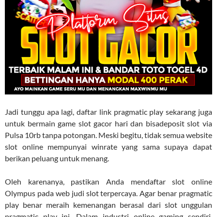
Jadi tunggu apa lagi, daftar link pragmatic play sekarang juga
untuk bermain game slot gacor hari dan bisadeposit slot via
Pulsa 10rb tanpa potongan. Meski begitu, tidak semua website
slot online mempunyai winrate yang sama supaya dapat
berikan peluang untuk menang.
Oleh karenanya, pastikan Anda mendaftar slot online
Olympus pada web judi slot terpercaya. Agar benar pragmatic
play benar meraih kemenangan berasal dari slot unggulan
pragmatic play ini. Dalam industri online gaming sendiri,