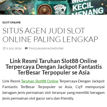
SLOT ONLINE
SITUS AGEN JUDI SLOT
ONLINE PALING LENGKAP
9 JULI 2026
TINGGALKAN KOMENTAR
Link Resmi Taruhan Slot88 Online
Terpercaya Dengan Jackpot Fantastis
TerBesar Terpopuler se Asia
Link Resmi
Taruhan Slot88 Online
Terpercaya Dengan Jackpot
Fantastis TerBesar Terpopuler se Asia, Cq9 mempunyai
beragam jenis permainan slot teranyar yang memiliki beragam
jenis permainan slot gacor seru dan friendly.