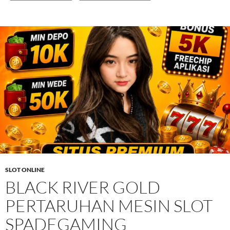
SLOT ONLINE
BLACK RIVER GOLD
PERTARUHAN MESIN SLOT
SPADEGAMING