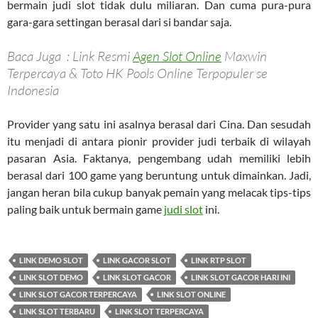
bermain judi slot tidak dulu miliaran. Dan cuma pura-pura
gara-gara settingan berasal dari si bandar saja.
Baca Juga : Link Resmi
Agen Slot Online
Maxwin
Terpercaya & Toto HK Pools Online Terpopuler se
Indonesia
Provider yang satu ini asalnya berasal dari Cina. Dan sesudah
itu menjadi di antara pionir provider judi terbaik di wilayah
pasaran Asia. Faktanya, pengembang udah memiliki lebih
berasal dari 100 game yang beruntung untuk dimainkan. Jadi,
jangan heran bila cukup banyak pemain yang melacak tips-tips
paling baik untuk bermain game
judi slot
ini.
LINK DEMO SLOT
LINK GACOR SLOT
LINK RTP SLOT
LINK SLOT DEMO
LINK SLOT GACOR
LINK SLOT GACOR HARI INI
LINK SLOT GACOR TERPERCAYA
LINK SLOT ONLINE
LINK SLOT TERBARU
LINK SLOT TERPERCAYA