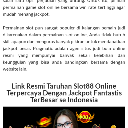
salah satu opsi perjudian yang untung. Untuk itu, pilihlah
permainan game slot online bersama win rate tertinggi agar
mudah menang jackpot.
Permainan slot pun sangat populer di kalangan pemain judi
dikarenakan dalam permainan slot online, Anda tidak butuh
skill apapun dan menguras banyak pikiran untuk mendapatkan
jackpot besar. Pragmatic adalah agen situs judi bola online
resmi yang mempunyai banyak sekali kelebihan dan
keunggulan yang bisa anda bandingkan bersama dengan
website lain.
Link Resmi Taruhan Slot88 Online
Terpercaya Dengan Jackpot Fantastis
TerBesar se Indonesia