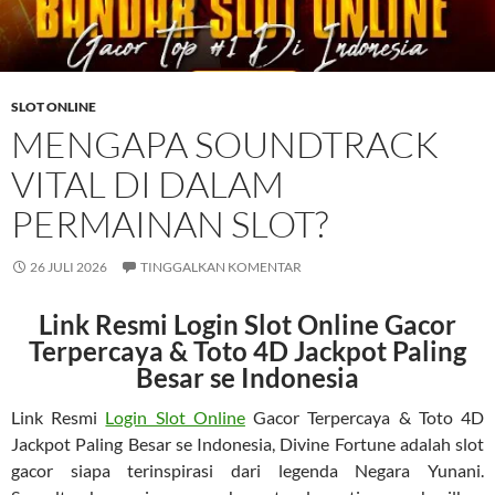
SLOT ONLINE
MENGAPA SOUNDTRACK
VITAL DI DALAM
PERMAINAN SLOT?
26 JULI 2026
TINGGALKAN KOMENTAR
Link Resmi Login Slot Online Gacor
Terpercaya & Toto 4D Jackpot Paling
Besar se Indonesia
Link Resmi
Login Slot Online
Gacor Terpercaya & Toto 4D
Jackpot Paling Besar se Indonesia, Divine Fortune adalah slot
gacor siapa terinspirasi dari legenda Negara Yunani.