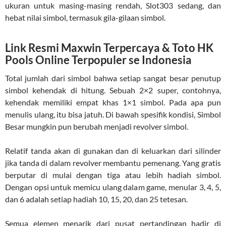
ukuran untuk masing-masing rendah, Slot303 sedang, dan
hebat nilai simbol, termasuk gila-gilaan simbol.
Link Resmi Maxwin Terpercaya & Toto HK
Pools Online Terpopuler se Indonesia
Total jumlah dari simbol bahwa setiap sangat besar penutup
simbol kehendak di hitung. Sebuah 2×2 super, contohnya,
kehendak memiliki empat khas 1×1 simbol. Pada apa pun
menulis ulang, itu bisa jatuh. Di bawah spesifik kondisi, Simbol
Besar mungkin pun berubah menjadi revolver simbol.
Relatif tanda akan di gunakan dan di keluarkan dari silinder
jika tanda di dalam revolver membantu pemenang. Yang gratis
berputar di mulai dengan tiga atau lebih hadiah simbol.
Dengan opsi untuk memicu ulang dalam game, menular 3, 4, 5,
dan 6 adalah setiap hadiah 10, 15, 20, dan 25 tetesan.
Semua elemen menarik dari pusat pertandingan hadir di