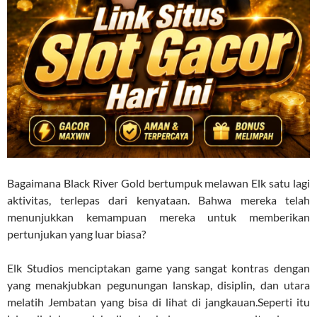
Bagaimana Black River Gold bertumpuk melawan Elk satu lagi
aktivitas, terlepas dari kenyataan. Bahwa mereka telah
menunjukkan kemampuan mereka untuk memberikan
pertunjukan yang luar biasa?
Elk Studios menciptakan game yang sangat kontras dengan
yang menakjubkan pegunungan lanskap, disiplin, dan utara
melatih Jembatan yang bisa di lihat di jangkauan.Seperti itu