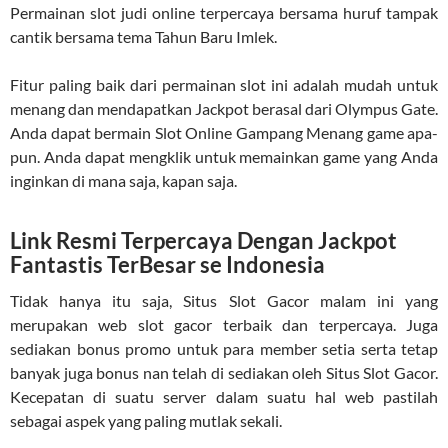
Permainan slot judi online terpercaya bersama huruf tampak
cantik bersama tema Tahun Baru Imlek.
Fitur paling baik dari permainan slot ini adalah mudah untuk
menang dan mendapatkan Jackpot berasal dari Olympus Gate.
Anda dapat bermain Slot Online Gampang Menang game apa-
pun. Anda dapat mengklik untuk memainkan game yang Anda
inginkan di mana saja, kapan saja.
Link Resmi Terpercaya Dengan Jackpot
Fantastis TerBesar se Indonesia
Tidak hanya itu saja, Situs Slot Gacor malam ini yang
merupakan web slot gacor terbaik dan terpercaya. Juga
sediakan bonus promo untuk para member setia serta tetap
banyak juga bonus nan telah di sediakan oleh Situs Slot Gacor.
Kecepatan di suatu server dalam suatu hal web pastilah
sebagai aspek yang paling mutlak sekali.