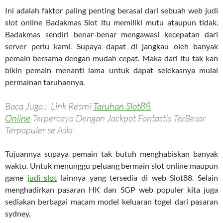
Ini adalah faktor paling penting berasal dari sebuah web judi
slot online Badakmas Slot itu memiliki mutu ataupun tidak.
Badakmas sendiri benar-benar mengawasi kecepatan dari
server perlu kami. Supaya dapat di jangkau oleh banyak
pemain bersama dengan mudah cepat. Maka dari itu tak kan
bikin pemain menanti lama untuk dapat selekasnya mulai
permainan taruhannya.
Baca Juga : Link Resmi
Taruhan Slot88
Online
Terpercaya Dengan Jackpot Fantastis TerBesar
Terpopuler se Asia
Tujuannya supaya pemain tak butuh menghabiskan banyak
waktu. Untuk menunggu peluang bermain slot online maupun
game
judi slot
lainnya yang tersedia di web Slot88. Selain
menghadirkan pasaran HK dan SGP web populer kita juga
sediakan berbagai macam model keluaran togel dari pasaran
sydney.