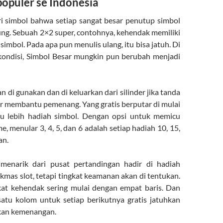
populer se Indonesia
ri simbol bahwa setiap sangat besar penutup simbol
ung. Sebuah 2×2 super, contohnya, kehendak memiliki
imbol. Pada apa pun menulis ulang, itu bisa jatuh. Di
kondisi, Simbol Besar mungkin pun berubah menjadi
an di gunakan dan di keluarkan dari silinder jika tanda
er membantu pemenang. Yang gratis berputar di mulai
au lebih hadiah simbol. Dengan opsi untuk memicu
, menular 3, 4, 5, dan 6 adalah setiap hadiah 10, 15,
an.
enarik dari pusat pertandingan hadir di hadiah
mas slot, tetapi tingkat keamanan akan di tentukan.
at kehendak sering mulai dengan empat baris. Dan
atu kolom untuk setiap berikutnya gratis jatuhkan
kan kemenangan.