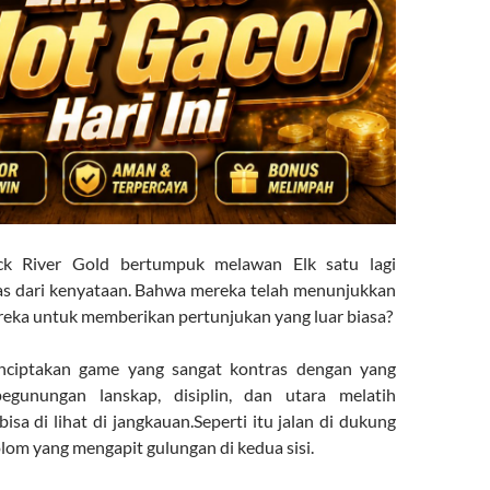
ck River Gold bertumpuk melawan Elk satu lagi
epas dari kenyataan. Bahwa mereka telah menunjukkan
ka untuk memberikan pertunjukan yang luar biasa?
nciptakan game yang sangat kontras dengan yang
egunungan lanskap, disiplin, dan utara melatih
sa di lihat di jangkauan.Seperti itu jalan di dukung
olom yang mengapit gulungan di kedua sisi.