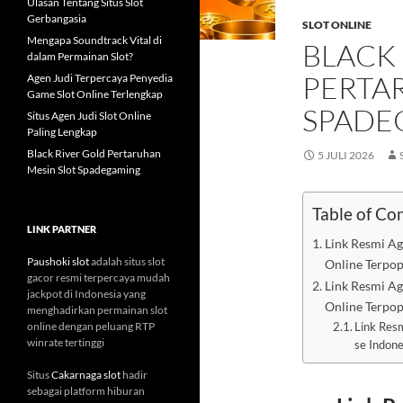
Ulasan Tentang Situs Slot
Gerbangasia
SLOT ONLINE
Mengapa Soundtrack Vital di
BLACK
dalam Permainan Slot?
PERTA
Agen Judi Terpercaya Penyedia
Game Slot Online Terlengkap
SPADE
Situs Agen Judi Slot Online
Paling Lengkap
Black River Gold Pertaruhan
5 JULI 2026
Mesin Slot Spadegaming
Table of Co
LINK PARTNER
Link Resmi Ag
Paushoki slot
adalah situs slot
Online Terpop
gacor resmi terpercaya mudah
Link Resmi Ag
jackpot di Indonesia yang
Online Terpop
menghadirkan permainan slot
online dengan peluang RTP
Link Res
winrate tertinggi
se Indone
Situs
Cakarnaga slot
hadir
sebagai platform hiburan