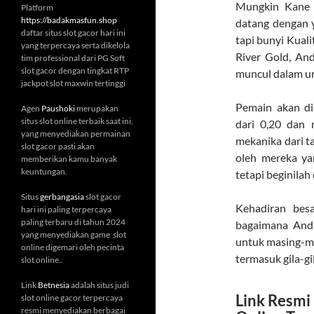
Mungkin Kane m
Platform
https://badakmasfun.shop
datang dengan y
daftar situs slot gacor hari ini
tapi bunyi Kual
yang terpercaya serta dikelola
River Gold, And
tim professional dari PG Soft
slot gacor dengan tingkat RTP
muncul dalam ur
jackpot slot maxwin tertinggi
Pemain akan dis
Agen
Paushoki
merupakan
situs slot online terbaik saat ini,
dari 0,20 dan 
yang menyediakan permainan
mekanika dari ta
slot gacor pasti akan
oleh mereka ya
memberikan kamu banyak
keuntungan.
tetapi beginilah
Situs
gerbangasia
slot gacor
Kehadiran bes
hari ini paling terpercaya
paling terbaru di tahun 2024
bagaimana And
yang menyediakan game slot
untuk masing-ma
online digemari oleh pecinta
termasuk gila-gi
slot online..
Link
Betnesia
adalah situs judi
Link Resmi
slot online gacor terpercaya
resmi menyediakan berbagai