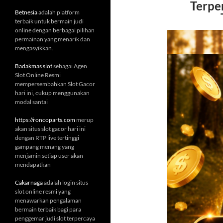
Terpe
Betnesia
adalah platform
terbaik untuk bermain judi
online dengan berbagai pilihan
permainan yang menarik dan
mengasyikkan.
Badakmas slot
sebagai Agen
Slot Online Resmi
mempersembahkan Slot Gacor
hari ini, cukup menggunakan
modal santai
https://roncoparts.com
merup
akan situs slot gacor hari ini
dengan RTP live tertinggi
gampang menang yang
menjamin setiap user akan
mendapatkan
Cakarnaga
adalah login situs
slot online resmi yang
menawarkan pengalaman
bermain terbaik bagi para
penggemar judi slot terpercaya