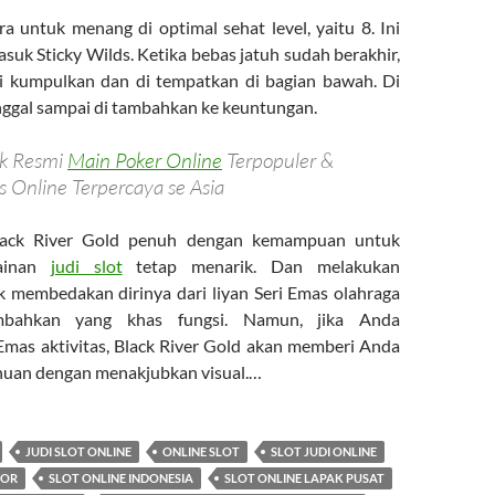
a untuk menang di optimal sehat level, yaitu 8. Ini
suk Sticky Wilds. Ketika bebas jatuh sudah berakhir,
di kumpulkan dan di tempatkan di bagian bawah. Di
ggal sampai di tambahkan ke keuntungan.
nk Resmi
Main Poker Online
Terpopuler &
 Online Terpercaya se Asia
lack River Gold penuh dengan kemampuan untuk
ainan
judi slot
tetap menarik. Dan melakukan
 membedakan dirinya dari liyan Seri Emas olahraga
bahkan yang khas fungsi. Namun, jika Anda
Emas aktivitas, Black River Gold akan memberi Anda
huan dengan menakjubkan visual.…
JUDI SLOT ONLINE
ONLINE SLOT
SLOT JUDI ONLINE
COR
SLOT ONLINE INDONESIA
SLOT ONLINE LAPAK PUSAT