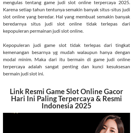
mengulas tentang game judi slot online terpercaya 2025.
Karena setiap tahun tentunya semakin banyak situs-situs judi
slot online yang beredar. Hal yang membuat semakin banyak
beredarnya situs judi slot online tidak terlepas dari
kepopuleran permainan judi slot online.
Kepopuleran judi game slot tidak terlepas dari tingkat
kemenangan besarnya yg mudah walaupun hanya dengan
modal minim. Maka dari itu bermain di game judi online
terpercaya adalah sangat penting dan kunci kesuksesan
bermain judi slot ini.
Link Resmi Game Slot Online Gacor
Hari Ini Paling Terpercaya & Resmi
Indonesia 2025