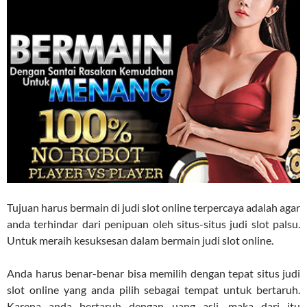
Tujuan harus bermain di judi slot online terpercaya adalah agar
anda terhindar dari penipuan oleh situs-situs judi slot palsu.
Untuk meraih kesuksesan dalam bermain judi slot online.
Anda harus benar-benar bisa memilih dengan tepat situs judi
slot online yang anda pilih sebagai tempat untuk bertaruh.
Karena anda bertaruh dengan uang asli, maka dari itu