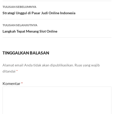
TULISAN SEBELUMNYA
Navigasi
Strategi Unggul di Pasar Judi Online Indonesia
Tulisan
TULISAN SELANJUTNYA
Langkah Tepat Menang Slot Online
TINGGALKAN BALASAN
Alamat email Anda tidak akan dipublikasikan.
Ruas yang wajib
ditandai
*
Komentar
*