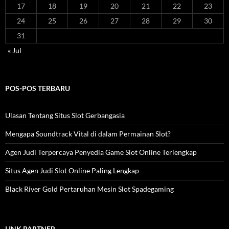
17
18
19
20
21
22
23
24
25
26
27
28
29
30
31
« Jul
POS-POS TERBARU
Ulasan Tentang Situs Slot Gerbangasia
Mengapa Soundtrack Vital di dalam Permainan Slot?
Agen Judi Terpercaya Penyedia Game Slot Online Terlengkap
Situs Agen Judi Slot Online Paling Lengkap
Black River Gold Pertaruhan Mesin Slot Spadegaming
LINK PARTNER