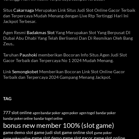
Situs
Cakarnaga
Merupakan Link Situs Judi Slot Online Gacor Terbaik
dan Terpercaya Mudah Menang dengan Live Rtp Tertinggi Hari Ini
Jackpot Terbesar.
Agen Resmi
Badakmas Slot
Yang Merupakan Slot Yang Berpusat DI
Dubai Abu Dhabi Yang Telah Berlisensi Dan Di Resmikan Oleh Bang
Zeus..
Taruhan
Paushoki
memberikan Bocoran Info Situs Agen Judi Slot
Gacor Terbaik dan Terpercaya No 1 2024 Mudah Menang.
Link
Semongkobet
Memberikan Bocoran Link Slot Online Gacor
Terbaik dan Terpercaya 2024 Gampang Menang Jackpot.
TAG
777 slot online
agen bandar poker
agen poker
agen togel
bandar poker
bandar poker online
bandar togel online
bonus new member 100% (slot game)
game demo slot
game judi slot
game online slot
game poker
game slot demo
game slot gacor
game slot online
game poker online