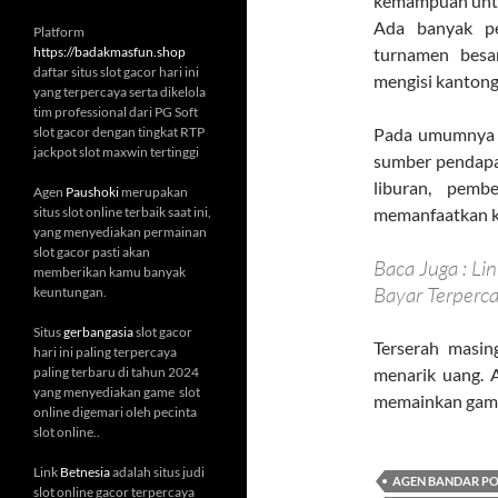
kemampuan untuk
Ada banyak pe
Platform
https://badakmasfun.shop
turnamen besa
daftar situs slot gacor hari ini
mengisi kantong
yang terpercaya serta dikelola
tim professional dari PG Soft
slot gacor dengan tingkat RTP
Pada umumnya t
jackpot slot maxwin tertinggi
sumber pendapa
liburan, pemb
Agen
Paushoki
merupakan
situs slot online terbaik saat ini,
memanfaatkan k
yang menyediakan permainan
slot gacor pasti akan
Baca Juga : Li
memberikan kamu banyak
Bayar Terperca
keuntungan.
Situs
gerbangasia
slot gacor
Terserah masi
hari ini paling terpercaya
paling terbaru di tahun 2024
menarik uang. 
yang menyediakan game slot
memainkan ga
online digemari oleh pecinta
slot online..
Link
Betnesia
adalah situs judi
AGEN BANDAR P
slot online gacor terpercaya