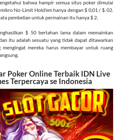
mengetahui bahwa hampir semua situs poker dimulai
mikro No-Limit Hold’em hanya dengan $ 0,01 / $. 02.
-rata pembelian untuk permainan itu hanya $ 2.
nghasilkan $ 50 bertahan lama dalam memainkan
an itu adalah sesuatu yang tidak dapat ditawarkan
ng mengingat mereka harus membayar untuk ruang
langsung.
ar Poker Online Terbaik IDN Live
es Terpercaya se Indonesia