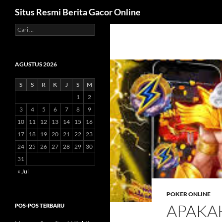
Cari
Situs Resmi Berita Gacor Online
C
Langsung
a
ke
r
isi
i
u
AGUSTUS 2026
n
t
S
S
R
K
J
S
M
u
1
2
k
:
3
4
5
6
7
8
9
10
11
12
13
14
15
16
17
18
19
20
21
22
23
24
25
26
27
28
29
30
31
« Jul
POKER ONLINE
APAKAH
POS-POS TERBARU